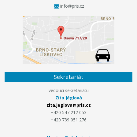
info@pris.cz
Sekretariát
vedoucí sekretariátu
Zita Jéglová
zita.jeglova@pris.cz
+420 547 212 053
+420 739 051 276