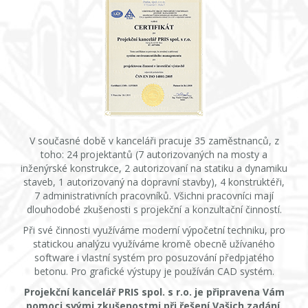
V současné době v kanceláři pracuje 35 zaměstnanců, z
toho: 24 projektantů (7 autorizovaných na mosty a
inženýrské konstrukce, 2 autorizovaní na statiku a dynamiku
staveb, 1 autorizovaný na dopravní stavby), 4 konstruktéři,
7 administrativních pracovníků. Všichni pracovníci mají
dlouhodobé zkušenosti s projekční a konzultační činností.
Při své činnosti využíváme moderní výpočetní techniku, pro
statickou analýzu využíváme kromě obecně užívaného
software i vlastní systém pro posuzování předpjatého
betonu. Pro grafické výstupy je používán CAD systém.
Projekční kancelář PRIS spol. s r.o. je připravena Vám
pomoci svými zkušenostmi při řešení Vašich zadání.