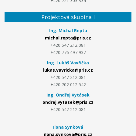
+420 721 303 334
Projektová skupina I
Ing. Michal Repta
michal.repta@pris.cz
+420 547 212 081
+420 776 497 937
Ing. Lukáš Vavřička
lukas.vavricka@pris.cz
+420 547 212 081
+420 702 012 542
Ing. Ondřej Vytásek
ondrej.vytasek@pris.cz
+420 547 212 081
Ilona Synková
ilona.synkova@pris.cz