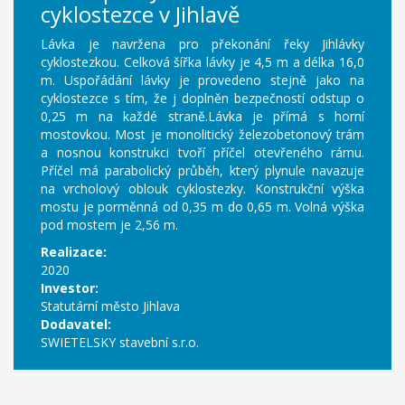
cyklostezce v Jihlavě
Lávka je navržena pro překonání řeky Jihlávky
cyklostezkou. Celková šířka lávky je 4,5 m a délka 16,0
m. Uspořádání lávky je provedeno stejně jako na
cyklostezce s tím, že j doplněn bezpečností odstup o
0,25 m na každé straně.Lávka je přímá s horní
mostovkou. Most je monolitický železobetonový trám
a nosnou konstrukci tvoří příčel otevřeného rámu.
Příčel má parabolický průběh, který plynule navazuje
na vrcholový oblouk cyklostezky. Konstrukční výška
mostu je porměnná od 0,35 m do 0,65 m. Volná výška
pod mostem je 2,56 m.
Realizace:
2020
Investor:
Statutární město Jihlava
Dodavatel:
SWIETELSKY stavební s.r.o.