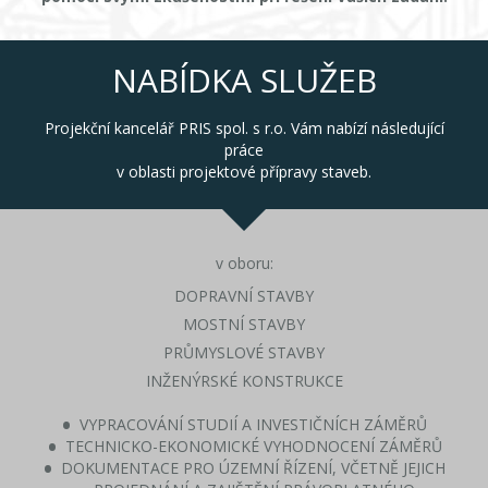
NABÍDKA SLUŽEB
Projekční kancelář PRIS spol. s r.o. Vám nabízí následující
práce
v oblasti projektové přípravy staveb.
v oboru:
DOPRAVNÍ STAVBY
MOSTNÍ STAVBY
PRŮMYSLOVÉ STAVBY
INŽENÝRSKÉ KONSTRUKCE
VYPRACOVÁNÍ STUDIÍ A INVESTIČNÍCH ZÁMĚRŮ
TECHNICKO-EKONOMICKÉ VYHODNOCENÍ ZÁMĚRŮ
DOKUMENTACE PRO ÚZEMNÍ ŘÍZENÍ, VČETNĚ JEJICH