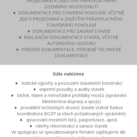
PROJEDNÁNÍ A ZAJIŠTĚNÍ PRÁVOPLATNÉHO
ÚZEMNÍHO ROZHODNUTÍ
DOKUMENTACE PRO STAVEBNÍ POVOLENÍ, VČETNĚ
JEJICH PROJEDNÁNÍ A ZAJIŠTĚNÍ PRÁVOPLATNÉHO
STAVEBNÍHO POVOLENÍ
DOKUMENTACE PRO ZADÁNÍ STAVEB
REALIZAČNÍ DOKUMENTACE STAVEB, VČETNĚ
AUTORSKÉHO DOZORU
VÝROBNÍ DOKUMENTACE, VÝROBNĚ TECHNICKÉ
DOKUMENTACE
Dále nabízíme
statické výpočty a posouzení stavebních konstrukcí
expertní posudky a audity staveb
běžné, hlavní a mimořádné prohlídky mostů (oprávnění
Ministerstva dopravy a spojů)
provádění technických dozorů staveb včetně funkce
koordinátora BOZP (a všech požadovaných oprávnění)
zpracování mostních listů, pasportizace, apod.
návrhy rekonstrukcí a sanace staveb
Ve spolupráci se specializovanými firmami zajišťujeme dle