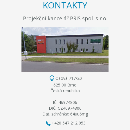
KONTAKTY
Projekční kancelář PRIS spol. s r.o.
Osová 717/20
625 00 Brno
Česká republika
IČ: 46974806
DIČ: CZ46974806
Dat. schránka: 64uu6mg
+420 547 212 053